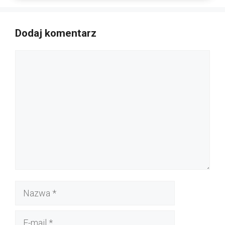
Dodaj komentarz
Komentarz
Nazwa
E-